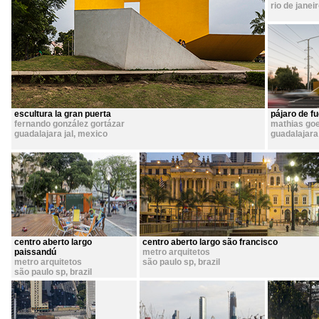
rio de janeir
escultura la gran puerta
pájaro de f
fernando gonzález gortázar
mathias goe
guadalajara jal
,
mexico
guadalajara 
centro aberto largo
centro aberto largo são francisco
paissandú
metro arquitetos
metro arquitetos
são paulo sp
,
brazil
são paulo sp
,
brazil