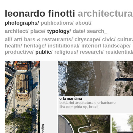
leonardo finotti
architectur
photographs
publications
about
architect
place
typology
date
search_
all
art
bars & restaurants
cityscape
civic
cultur
health
heritage
institutional
interior
landscape
productive
public
religious
research
residential
orla marítima
boldarini arquitetura e urbanismo
ilha comprida sp
,
brazil