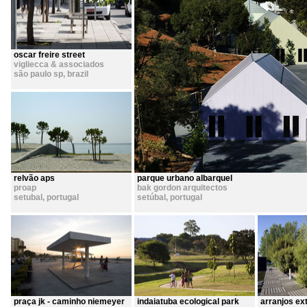
oscar freire street
vigliecca & associados
são paulo sp
,
brazil
relvão aps
parque urbano albarquel
proap
bak gordon arquitectos
setubal
,
portugal
setúbal
,
portugal
praça jk - caminho niemeyer
indaiatuba ecological park
arranjos ex