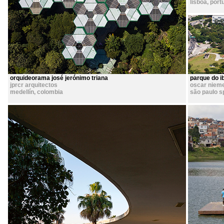
lisboa
,
port
orquideorama josé jerónimo triana
parque do i
jprcr arquitectos
oscar niem
medellín
,
colombia
são paulo s