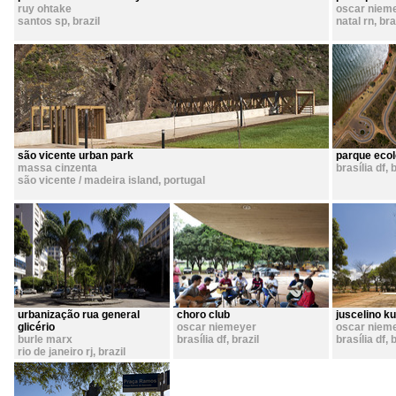
ruy ohtake
oscar niem
santos sp
,
brazil
natal rn
,
bra
são vicente urban park
parque ecol
massa cinzenta
brasília df
,
b
são vicente / madeira island
,
portugal
urbanização rua general
choro club
juscelino k
glicério
oscar niemeyer
oscar niem
burle marx
brasília df
,
brazil
brasília df
,
b
rio de janeiro rj
,
brazil