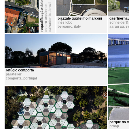
requalificação do bonfim
brazil
sotero arquitetos
,
salvador ba
piazzale guglielmo marconi
gaertnerha
inês lobo
schneider&
bergamo
,
italy
aarau ag
,
sw
refúgio comporta
paratelier
comporta
,
portugal
parque do t
proap