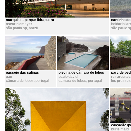
marquise - parque ibirapuera
cantinho do
oscar niemeyer
boldarini a
são paulo sp
,
brazil
são paulo s
passeio das salinas
piscina de câmara de lobos
parc de ped
gap
paulo david
rcr arquitec
câmara de lobos
,
portugal
câmara de lobos
,
portugal
les presses
calçadão i
burle marx