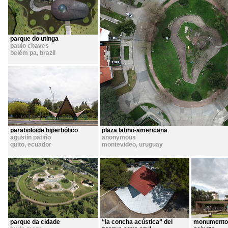
parque do utinga
paulo chaves
belém pa
,
brazil
paraboloide hiperbólico
plaza latino-americana
agustín patiño
anonymous
quito
,
ecuador
montevideo
,
uruguay
parque da cidade
“la concha acústica” del
monumento a