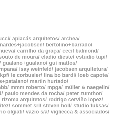
ucci
apiacás arquitetos
archea
rnardes+jacobsen
bertolino+barrado
anueva
carrilho da graça
cecil balmond
souto de moura
eladio dieste
estudio tupi
gualano+gualano
gui mattos
ampana
isay weinfeld
jacobsen arquitetura
kpf
le corbusier
lina bo bardi
loeb capote
s+patalano
martin hurtado
bb
mmm roberto
mpga
müller & naegelin
d
paulo mendes da rocha
peter zumthor
rizoma arquitetos
rodrigo cerviño lopez
itez
sommet srl
steven holl
studio fuksas
rio olgiati
vazio s/a
vigliecca & associados