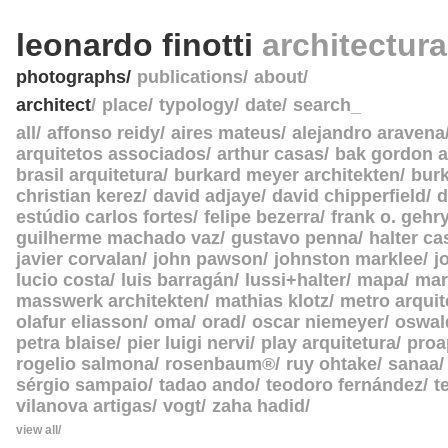
leonardo finotti
architectur
photographs
publications
about
architect
place
typology
date
search_
all
affonso reidy
aires mateus
alejandro aravena
arquitetos associados
arthur casas
bak gordon a
brasil arquitetura
burkard meyer architekten
burk
christian kerez
david adjaye
david chipperfield
d
estúdio carlos fortes
felipe bezerra
frank o. gehr
guilherme machado vaz
gustavo penna
halter c
javier corvalan
john pawson
johnston marklee
j
lucio costa
luis barragán
lussi+halter
mapa
mar
masswerk architekten
mathias klotz
metro arquit
olafur eliasson
oma
orad
oscar niemeyer
oswal
petra blaise
pier luigi nervi
play arquitetura
proa
rogelio salmona
rosenbaum®
ruy ohtake
sanaa
sérgio sampaio
tadao ando
teodoro fernández
t
vilanova artigas
vogt
zaha hadid
view all