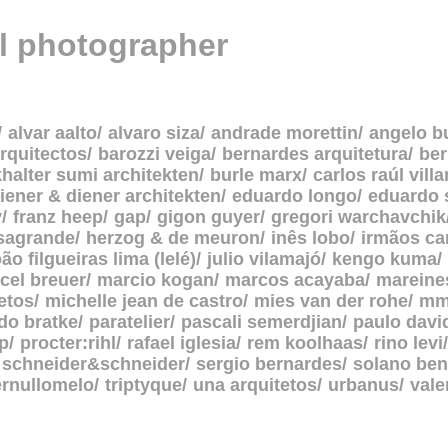
al photographer
alvar aalto
alvaro siza
andrade morettin
angelo b
rquitectos
barozzi veiga
bernardes arquitetura
be
halter sumi architekten
burle marx
carlos raúl vill
iener & diener architekten
eduardo longo
eduardo 
y
franz heep
gap
gigon guyer
gregori warchavchik
asagrande
herzog & de meuron
inês lobo
irmãos c
oão filgueiras lima (lelé)
julio vilamajó
kengo kuma
cel breuer
marcio kogan
marcos acayaba
mareine
etos
michelle jean de castro
mies van der rohe
mm
do bratke
paratelier
pascali semerdjian
paulo davi
p
procter:rihl
rafael iglesia
rem koolhaas
rino levi
schneider&schneider
sergio bernardes
solano ben
ernullomelo
triptyque
una arquitetos
urbanus
vale