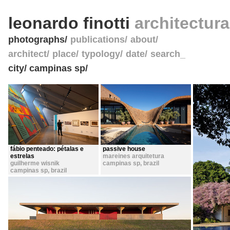
leonardo finotti
architectur
photographs
publications
about
architect
place
typology
date
search_
city/ campinas sp/
fábio penteado: pétalas e
passive house
estrelas
mareines arquitetura
guilherme wisnik
campinas sp
,
brazil
campinas sp
,
brazil