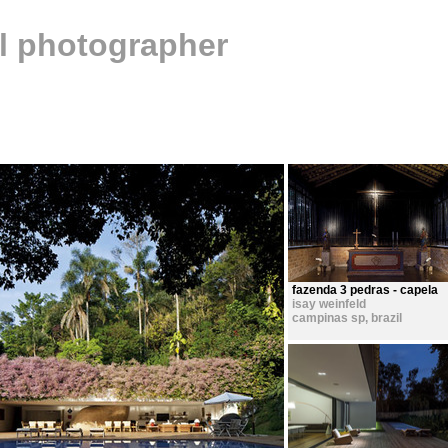
al photographer
fazenda 3 pedras - capela
isay weinfeld
campinas sp
,
brazil