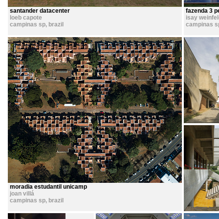
santander datacenter
fazenda 3 p
loeb capote
isay weinfe
campinas sp
,
brazil
campinas s
moradia estudantil unicamp
joan villá
campinas sp
,
brazil