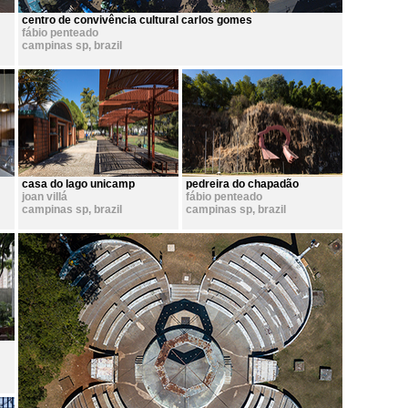
centro de convivência cultural carlos gomes
fábio penteado
campinas sp
,
brazil
casa do lago unicamp
pedreira do chapadão
joan villá
fábio penteado
campinas sp
,
brazil
campinas sp
,
brazil