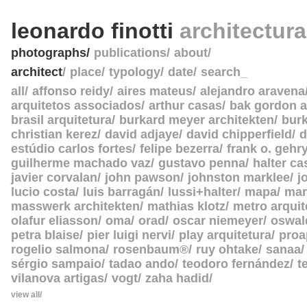
leonardo finotti
architectur
photographs
publications
about
architect
place
typology
date
search_
all
affonso reidy
aires mateus
alejandro aravena
arquitetos associados
arthur casas
bak gordon a
brasil arquitetura
burkard meyer architekten
burk
christian kerez
david adjaye
david chipperfield
d
estúdio carlos fortes
felipe bezerra
frank o. gehr
guilherme machado vaz
gustavo penna
halter c
javier corvalan
john pawson
johnston marklee
j
lucio costa
luis barragán
lussi+halter
mapa
mar
masswerk architekten
mathias klotz
metro arquit
olafur eliasson
oma
orad
oscar niemeyer
oswal
petra blaise
pier luigi nervi
play arquitetura
proa
rogelio salmona
rosenbaum®
ruy ohtake
sanaa
sérgio sampaio
tadao ando
teodoro fernández
t
vilanova artigas
vogt
zaha hadid
view all