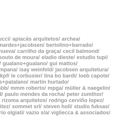
ucci
apiacás arquitetos
archea
rnardes+jacobsen
bertolino+barrado
anueva
carrilho da graça
cecil balmond
souto de moura
eladio dieste
estudio tupi
gualano+gualano
gui mattos
ampana
isay weinfeld
jacobsen arquitetura
kpf
le corbusier
lina bo bardi
loeb capote
s+patalano
martin hurtado
bb
mmm roberto
mpga
müller & naegelin
d
paulo mendes da rocha
peter zumthor
rizoma arquitetos
rodrigo cerviño lopez
itez
sommet srl
steven holl
studio fuksas
rio olgiati
vazio s/a
vigliecca & associados