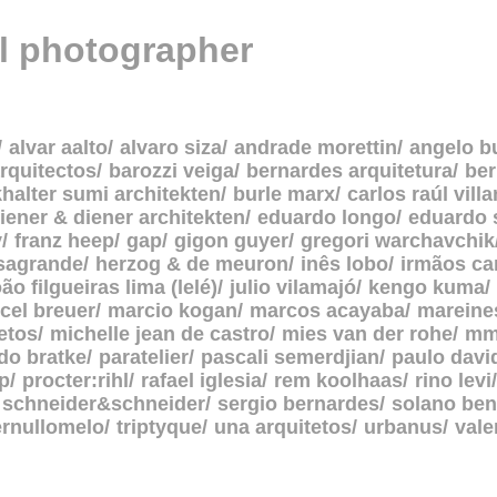
al photographer
alvar aalto
alvaro siza
andrade morettin
angelo b
rquitectos
barozzi veiga
bernardes arquitetura
be
halter sumi architekten
burle marx
carlos raúl vill
iener & diener architekten
eduardo longo
eduardo 
y
franz heep
gap
gigon guyer
gregori warchavchik
asagrande
herzog & de meuron
inês lobo
irmãos c
oão filgueiras lima (lelé)
julio vilamajó
kengo kuma
cel breuer
marcio kogan
marcos acayaba
mareine
etos
michelle jean de castro
mies van der rohe
mm
do bratke
paratelier
pascali semerdjian
paulo davi
p
procter:rihl
rafael iglesia
rem koolhaas
rino levi
schneider&schneider
sergio bernardes
solano ben
ernullomelo
triptyque
una arquitetos
urbanus
vale