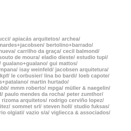
ucci
apiacás arquitetos
archea
rnardes+jacobsen
bertolino+barrado
anueva
carrilho da graça
cecil balmond
souto de moura
eladio dieste
estudio tupi
gualano+gualano
gui mattos
ampana
isay weinfeld
jacobsen arquitetura
kpf
le corbusier
lina bo bardi
loeb capote
s+patalano
martin hurtado
bb
mmm roberto
mpga
müller & naegelin
d
paulo mendes da rocha
peter zumthor
rizoma arquitetos
rodrigo cerviño lopez
itez
sommet srl
steven holl
studio fuksas
rio olgiati
vazio s/a
vigliecca & associados