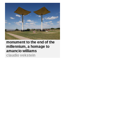
monument to the end of the
millennium, a homage to
amancio williams
claudio vekstein
buenos aires ar-c
,
argentina