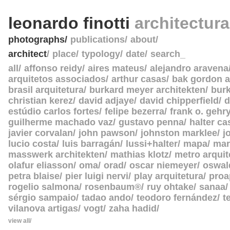
leonardo finotti
architectur
photographs
publications
about
architect
place
typology
date
search_
all
affonso reidy
aires mateus
alejandro aravena
arquitetos associados
arthur casas
bak gordon a
brasil arquitetura
burkard meyer architekten
burk
christian kerez
david adjaye
david chipperfield
d
estúdio carlos fortes
felipe bezerra
frank o. gehr
guilherme machado vaz
gustavo penna
halter c
javier corvalan
john pawson
johnston marklee
j
lucio costa
luis barragán
lussi+halter
mapa
mar
masswerk architekten
mathias klotz
metro arquit
olafur eliasson
oma
orad
oscar niemeyer
oswal
petra blaise
pier luigi nervi
play arquitetura
proa
rogelio salmona
rosenbaum®
ruy ohtake
sanaa
sérgio sampaio
tadao ando
teodoro fernández
t
vilanova artigas
vogt
zaha hadid
view all