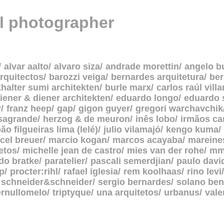
al photographer
alvar aalto
alvaro siza
andrade morettin
angelo b
rquitectos
barozzi veiga
bernardes arquitetura
be
halter sumi architekten
burle marx
carlos raúl vill
iener & diener architekten
eduardo longo
eduardo 
y
franz heep
gap
gigon guyer
gregori warchavchik
asagrande
herzog & de meuron
inês lobo
irmãos c
oão filgueiras lima (lelé)
julio vilamajó
kengo kuma
cel breuer
marcio kogan
marcos acayaba
mareine
etos
michelle jean de castro
mies van der rohe
mm
do bratke
paratelier
pascali semerdjian
paulo davi
p
procter:rihl
rafael iglesia
rem koolhaas
rino levi
schneider&schneider
sergio bernardes
solano ben
ernullomelo
triptyque
una arquitetos
urbanus
vale