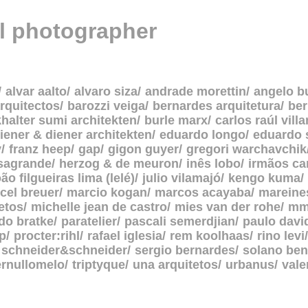
al photographer
alvar aalto
alvaro siza
andrade morettin
angelo b
rquitectos
barozzi veiga
bernardes arquitetura
be
halter sumi architekten
burle marx
carlos raúl vill
iener & diener architekten
eduardo longo
eduardo 
y
franz heep
gap
gigon guyer
gregori warchavchik
asagrande
herzog & de meuron
inês lobo
irmãos c
oão filgueiras lima (lelé)
julio vilamajó
kengo kuma
cel breuer
marcio kogan
marcos acayaba
mareine
etos
michelle jean de castro
mies van der rohe
mm
do bratke
paratelier
pascali semerdjian
paulo davi
p
procter:rihl
rafael iglesia
rem koolhaas
rino levi
schneider&schneider
sergio bernardes
solano ben
ernullomelo
triptyque
una arquitetos
urbanus
vale