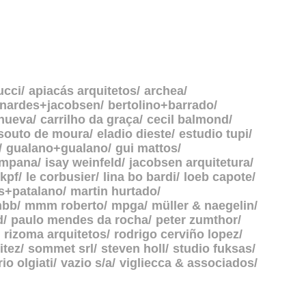
ucci
apiacás arquitetos
archea
rnardes+jacobsen
bertolino+barrado
anueva
carrilho da graça
cecil balmond
souto de moura
eladio dieste
estudio tupi
gualano+gualano
gui mattos
ampana
isay weinfeld
jacobsen arquitetura
kpf
le corbusier
lina bo bardi
loeb capote
s+patalano
martin hurtado
bb
mmm roberto
mpga
müller & naegelin
d
paulo mendes da rocha
peter zumthor
rizoma arquitetos
rodrigo cerviño lopez
itez
sommet srl
steven holl
studio fuksas
rio olgiati
vazio s/a
vigliecca & associados