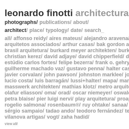
leonardo finotti
architectur
photographs
publications
about
architect
place
typology
date
search_
all
affonso reidy
aires mateus
alejandro aravena
arquitetos associados
arthur casas
bak gordon a
brasil arquitetura
burkard meyer architekten
burk
christian kerez
david adjaye
david chipperfield
d
estúdio carlos fortes
felipe bezerra
frank o. gehr
guilherme machado vaz
gustavo penna
halter c
javier corvalan
john pawson
johnston marklee
j
lucio costa
luis barragán
lussi+halter
mapa
mar
masswerk architekten
mathias klotz
metro arquit
olafur eliasson
oma
orad
oscar niemeyer
oswal
petra blaise
pier luigi nervi
play arquitetura
proa
rogelio salmona
rosenbaum®
ruy ohtake
sanaa
sérgio sampaio
tadao ando
teodoro fernández
t
vilanova artigas
vogt
zaha hadid
view all