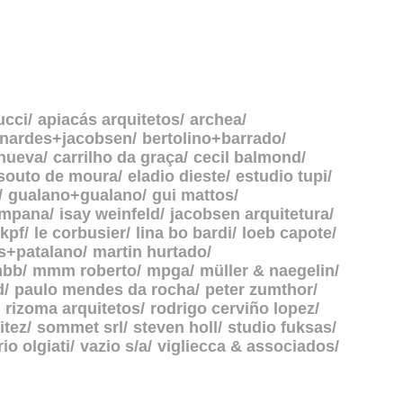
ucci
apiacás arquitetos
archea
rnardes+jacobsen
bertolino+barrado
anueva
carrilho da graça
cecil balmond
souto de moura
eladio dieste
estudio tupi
gualano+gualano
gui mattos
ampana
isay weinfeld
jacobsen arquitetura
kpf
le corbusier
lina bo bardi
loeb capote
s+patalano
martin hurtado
bb
mmm roberto
mpga
müller & naegelin
d
paulo mendes da rocha
peter zumthor
rizoma arquitetos
rodrigo cerviño lopez
itez
sommet srl
steven holl
studio fuksas
rio olgiati
vazio s/a
vigliecca & associados