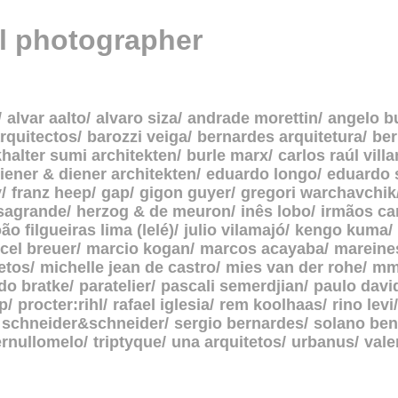
al photographer
alvar aalto
alvaro siza
andrade morettin
angelo b
rquitectos
barozzi veiga
bernardes arquitetura
be
halter sumi architekten
burle marx
carlos raúl vill
iener & diener architekten
eduardo longo
eduardo 
y
franz heep
gap
gigon guyer
gregori warchavchik
asagrande
herzog & de meuron
inês lobo
irmãos c
oão filgueiras lima (lelé)
julio vilamajó
kengo kuma
cel breuer
marcio kogan
marcos acayaba
mareine
etos
michelle jean de castro
mies van der rohe
mm
do bratke
paratelier
pascali semerdjian
paulo davi
p
procter:rihl
rafael iglesia
rem koolhaas
rino levi
schneider&schneider
sergio bernardes
solano ben
ernullomelo
triptyque
una arquitetos
urbanus
vale