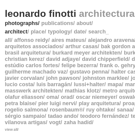
leonardo finotti
architectur
photographs
publications
about
architect
place
typology
date
search_
all
affonso reidy
aires mateus
alejandro aravena
arquitetos associados
arthur casas
bak gordon a
brasil arquitetura
burkard meyer architekten
burk
christian kerez
david adjaye
david chipperfield
d
estúdio carlos fortes
felipe bezerra
frank o. gehr
guilherme machado vaz
gustavo penna
halter c
javier corvalan
john pawson
johnston marklee
j
lucio costa
luis barragán
lussi+halter
mapa
mar
masswerk architekten
mathias klotz
metro arquit
olafur eliasson
oma
orad
oscar niemeyer
oswal
petra blaise
pier luigi nervi
play arquitetura
proa
rogelio salmona
rosenbaum®
ruy ohtake
sanaa
sérgio sampaio
tadao ando
teodoro fernández
t
vilanova artigas
vogt
zaha hadid
view all