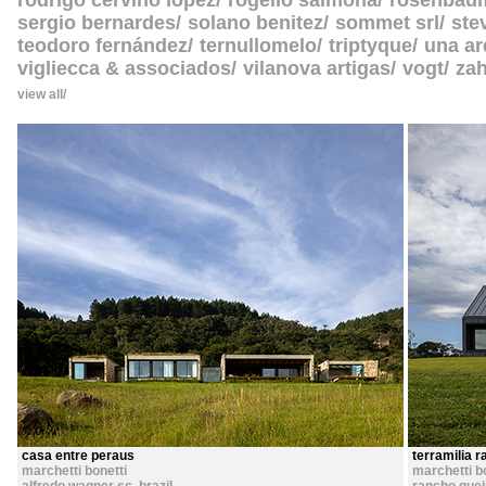
rodrigo cerviño lopez
rogelio salmona
rosenbau
sergio bernardes
solano benitez
sommet srl
ste
teodoro fernández
ternullomelo
triptyque
una ar
vigliecca & associados
vilanova artigas
vogt
zah
view all
casa entre peraus
terramilia 
marchetti bonetti
marchetti b