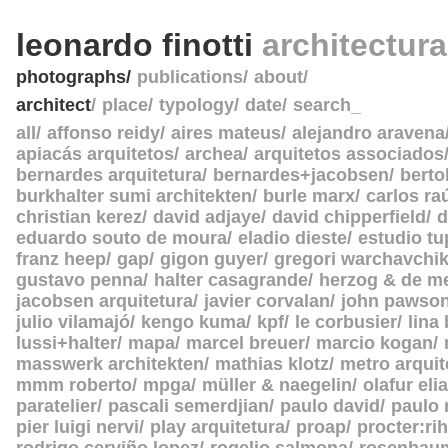
leonardo finotti
architectur
photographs
publications
about
architect
place
typology
date
search_
all
affonso reidy
aires mateus
alejandro aravena
apiacás arquitetos
archea
arquitetos associados
bernardes arquitetura
bernardes+jacobsen
berto
burkhalter sumi architekten
burle marx
carlos ra
christian kerez
david adjaye
david chipperfield
d
eduardo souto de moura
eladio dieste
estudio tu
franz heep
gap
gigon guyer
gregori warchavchi
gustavo penna
halter casagrande
herzog & de m
jacobsen arquitetura
javier corvalan
john pawso
julio vilamajó
kengo kuma
kpf
le corbusier
lina
lussi+halter
mapa
marcel breuer
marcio kogan
masswerk architekten
mathias klotz
metro arquit
mmm roberto
mpga
müller & naegelin
olafur eli
paratelier
pascali semerdjian
paulo david
paulo
pier luigi nervi
play arquitetura
proap
procter:rih