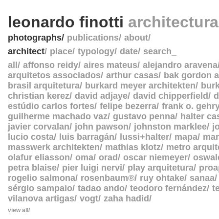
leonardo finotti
architectur
photographs
publications
about
architect
place
typology
date
search_
all
affonso reidy
aires mateus
alejandro aravena
arquitetos associados
arthur casas
bak gordon a
brasil arquitetura
burkard meyer architekten
burk
christian kerez
david adjaye
david chipperfield
d
estúdio carlos fortes
felipe bezerra
frank o. gehr
guilherme machado vaz
gustavo penna
halter c
javier corvalan
john pawson
johnston marklee
j
lucio costa
luis barragán
lussi+halter
mapa
mar
masswerk architekten
mathias klotz
metro arquit
olafur eliasson
oma
orad
oscar niemeyer
oswal
petra blaise
pier luigi nervi
play arquitetura
proa
rogelio salmona
rosenbaum®
ruy ohtake
sanaa
sérgio sampaio
tadao ando
teodoro fernández
t
vilanova artigas
vogt
zaha hadid
view all