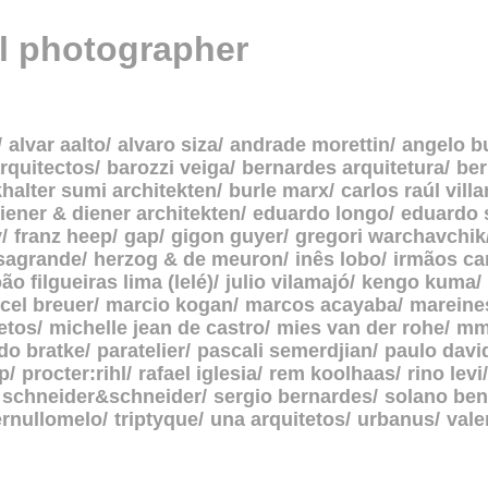
al photographer
alvar aalto
alvaro siza
andrade morettin
angelo b
rquitectos
barozzi veiga
bernardes arquitetura
be
halter sumi architekten
burle marx
carlos raúl vill
iener & diener architekten
eduardo longo
eduardo 
y
franz heep
gap
gigon guyer
gregori warchavchik
asagrande
herzog & de meuron
inês lobo
irmãos c
oão filgueiras lima (lelé)
julio vilamajó
kengo kuma
cel breuer
marcio kogan
marcos acayaba
mareine
etos
michelle jean de castro
mies van der rohe
mm
do bratke
paratelier
pascali semerdjian
paulo davi
p
procter:rihl
rafael iglesia
rem koolhaas
rino levi
schneider&schneider
sergio bernardes
solano ben
ernullomelo
triptyque
una arquitetos
urbanus
vale