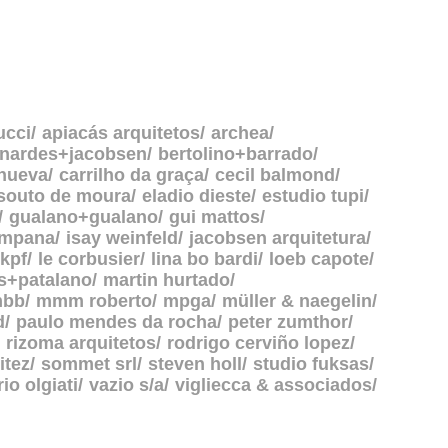
ucci
apiacás arquitetos
archea
rnardes+jacobsen
bertolino+barrado
anueva
carrilho da graça
cecil balmond
souto de moura
eladio dieste
estudio tupi
gualano+gualano
gui mattos
ampana
isay weinfeld
jacobsen arquitetura
kpf
le corbusier
lina bo bardi
loeb capote
s+patalano
martin hurtado
bb
mmm roberto
mpga
müller & naegelin
d
paulo mendes da rocha
peter zumthor
rizoma arquitetos
rodrigo cerviño lopez
itez
sommet srl
steven holl
studio fuksas
rio olgiati
vazio s/a
vigliecca & associados