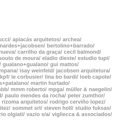
ucci
apiacás arquitetos
archea
rnardes+jacobsen
bertolino+barrado
anueva
carrilho da graça
cecil balmond
souto de moura
eladio dieste
estudio tupi
gualano+gualano
gui mattos
ampana
isay weinfeld
jacobsen arquitetura
kpf
le corbusier
lina bo bardi
loeb capote
s+patalano
martin hurtado
bb
mmm roberto
mpga
müller & naegelin
d
paulo mendes da rocha
peter zumthor
rizoma arquitetos
rodrigo cerviño lopez
itez
sommet srl
steven holl
studio fuksas
rio olgiati
vazio s/a
vigliecca & associados