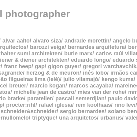
al photographer
alvar aalto
alvaro siza
andrade morettin
angelo b
rquitectos
barozzi veiga
bernardes arquitetura
be
halter sumi architekten
burle marx
carlos raúl vill
iener & diener architekten
eduardo longo
eduardo 
y
franz heep
gap
gigon guyer
gregori warchavchik
asagrande
herzog & de meuron
inês lobo
irmãos c
oão filgueiras lima (lelé)
julio vilamajó
kengo kuma
cel breuer
marcio kogan
marcos acayaba
mareine
etos
michelle jean de castro
mies van der rohe
mm
do bratke
paratelier
pascali semerdjian
paulo davi
p
procter:rihl
rafael iglesia
rem koolhaas
rino levi
schneider&schneider
sergio bernardes
solano ben
ernullomelo
triptyque
una arquitetos
urbanus
vale