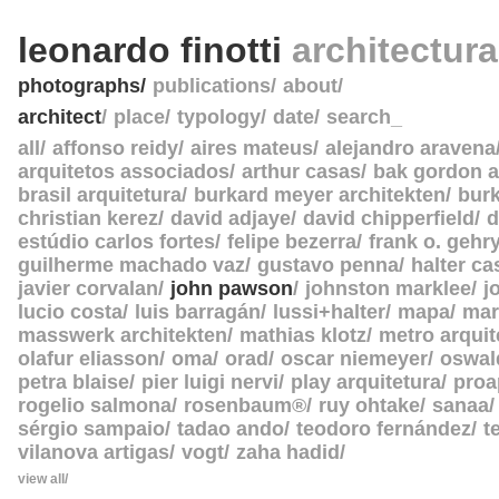
leonardo finotti
architectur
photographs
publications
about
architect
place
typology
date
search_
all
affonso reidy
aires mateus
alejandro aravena
arquitetos associados
arthur casas
bak gordon a
brasil arquitetura
burkard meyer architekten
burk
christian kerez
david adjaye
david chipperfield
d
estúdio carlos fortes
felipe bezerra
frank o. gehr
guilherme machado vaz
gustavo penna
halter c
javier corvalan
john pawson
johnston marklee
j
lucio costa
luis barragán
lussi+halter
mapa
mar
masswerk architekten
mathias klotz
metro arquit
olafur eliasson
oma
orad
oscar niemeyer
oswal
petra blaise
pier luigi nervi
play arquitetura
proa
rogelio salmona
rosenbaum®
ruy ohtake
sanaa
sérgio sampaio
tadao ando
teodoro fernández
t
vilanova artigas
vogt
zaha hadid
view all