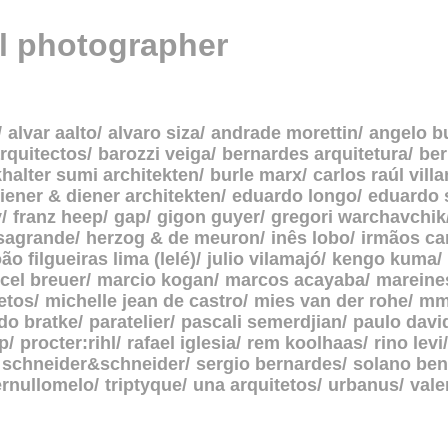
al photographer
alvar aalto
alvaro siza
andrade morettin
angelo b
rquitectos
barozzi veiga
bernardes arquitetura
be
halter sumi architekten
burle marx
carlos raúl vill
iener & diener architekten
eduardo longo
eduardo 
y
franz heep
gap
gigon guyer
gregori warchavchik
asagrande
herzog & de meuron
inês lobo
irmãos c
oão filgueiras lima (lelé)
julio vilamajó
kengo kuma
cel breuer
marcio kogan
marcos acayaba
mareine
etos
michelle jean de castro
mies van der rohe
mm
do bratke
paratelier
pascali semerdjian
paulo davi
p
procter:rihl
rafael iglesia
rem koolhaas
rino levi
schneider&schneider
sergio bernardes
solano ben
ernullomelo
triptyque
una arquitetos
urbanus
vale