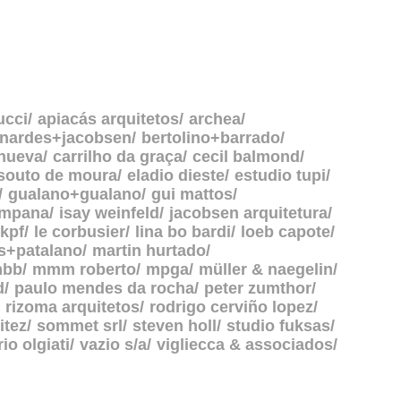
ucci
apiacás arquitetos
archea
rnardes+jacobsen
bertolino+barrado
anueva
carrilho da graça
cecil balmond
souto de moura
eladio dieste
estudio tupi
gualano+gualano
gui mattos
ampana
isay weinfeld
jacobsen arquitetura
kpf
le corbusier
lina bo bardi
loeb capote
s+patalano
martin hurtado
bb
mmm roberto
mpga
müller & naegelin
d
paulo mendes da rocha
peter zumthor
rizoma arquitetos
rodrigo cerviño lopez
itez
sommet srl
steven holl
studio fuksas
rio olgiati
vazio s/a
vigliecca & associados