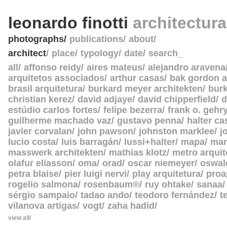
leonardo finotti
architectur
photographs
publications
about
architect
place
typology
date
search_
all
affonso reidy
aires mateus
alejandro aravena
arquitetos associados
arthur casas
bak gordon a
brasil arquitetura
burkard meyer architekten
burk
christian kerez
david adjaye
david chipperfield
d
estúdio carlos fortes
felipe bezerra
frank o. gehr
guilherme machado vaz
gustavo penna
halter c
javier corvalan
john pawson
johnston marklee
j
lucio costa
luis barragán
lussi+halter
mapa
mar
masswerk architekten
mathias klotz
metro arquit
olafur eliasson
oma
orad
oscar niemeyer
oswal
petra blaise
pier luigi nervi
play arquitetura
proa
rogelio salmona
rosenbaum®
ruy ohtake
sanaa
sérgio sampaio
tadao ando
teodoro fernández
t
vilanova artigas
vogt
zaha hadid
view all