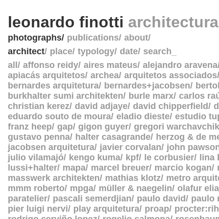
leonardo finotti
architectur
photographs
publications
about
architect
place
typology
date
search_
all
affonso reidy
aires mateus
alejandro aravena
apiacás arquitetos
archea
arquitetos associados
bernardes arquitetura
bernardes+jacobsen
berto
burkhalter sumi architekten
burle marx
carlos ra
christian kerez
david adjaye
david chipperfield
d
eduardo souto de moura
eladio dieste
estudio tu
franz heep
gap
gigon guyer
gregori warchavchi
gustavo penna
halter casagrande
herzog & de m
jacobsen arquitetura
javier corvalan
john pawso
julio vilamajó
kengo kuma
kpf
le corbusier
lina
lussi+halter
mapa
marcel breuer
marcio kogan
masswerk architekten
mathias klotz
metro arquit
mmm roberto
mpga
müller & naegelin
olafur eli
paratelier
pascali semerdjian
paulo david
paulo
pier luigi nervi
play arquitetura
proap
procter:rih