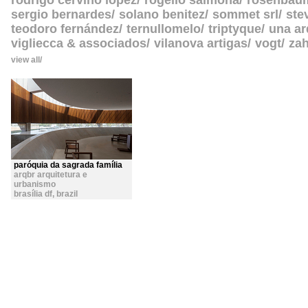
rodrigo cerviño lopez
rogelio salmona
rosenbau
sergio bernardes
solano benitez
sommet srl
ste
teodoro fernández
ternullomelo
triptyque
una ar
vigliecca & associados
vilanova artigas
vogt
zah
view all
paróquia da sagrada família
arqbr arquitetura e
urbanismo
brasília df
,
brazil