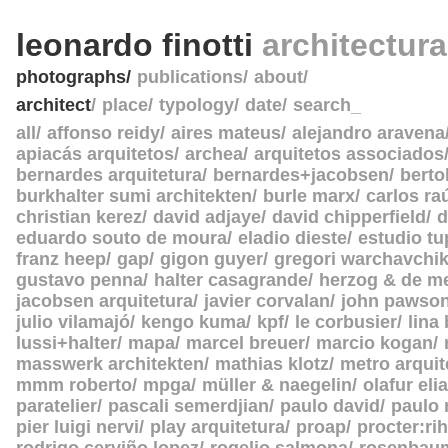
leonardo finotti
architectur
photographs
publications
about
architect
place
typology
date
search_
all
affonso reidy
aires mateus
alejandro aravena
apiacás arquitetos
archea
arquitetos associados
bernardes arquitetura
bernardes+jacobsen
berto
burkhalter sumi architekten
burle marx
carlos ra
christian kerez
david adjaye
david chipperfield
d
eduardo souto de moura
eladio dieste
estudio tu
franz heep
gap
gigon guyer
gregori warchavchi
gustavo penna
halter casagrande
herzog & de m
jacobsen arquitetura
javier corvalan
john pawso
julio vilamajó
kengo kuma
kpf
le corbusier
lina
lussi+halter
mapa
marcel breuer
marcio kogan
masswerk architekten
mathias klotz
metro arquit
mmm roberto
mpga
müller & naegelin
olafur eli
paratelier
pascali semerdjian
paulo david
paulo
pier luigi nervi
play arquitetura
proap
procter:rih