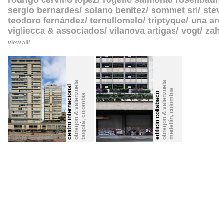
rodrigo cerviño lopez
rogelio salmona
rosenbau
sergio bernardes
solano benitez
sommet srl
ste
teodoro fernández
ternullomelo
triptyque
una ar
vigliecca & associados
vilanova artigas
vogt
zah
view all
obregon & valenzuela
obregon & valenzuela
centro internacional
colombia
edificio coltabaco
colombia
,
medellín
,
bogotá