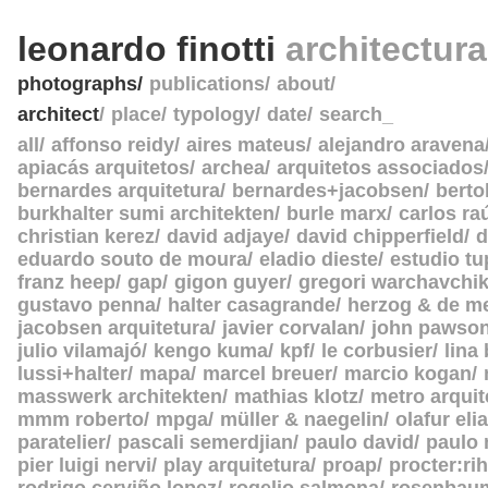
leonardo finotti
architectur
photographs
publications
about
architect
place
typology
date
search_
all
affonso reidy
aires mateus
alejandro aravena
apiacás arquitetos
archea
arquitetos associados
bernardes arquitetura
bernardes+jacobsen
berto
burkhalter sumi architekten
burle marx
carlos ra
christian kerez
david adjaye
david chipperfield
d
eduardo souto de moura
eladio dieste
estudio tu
franz heep
gap
gigon guyer
gregori warchavchi
gustavo penna
halter casagrande
herzog & de m
jacobsen arquitetura
javier corvalan
john pawso
julio vilamajó
kengo kuma
kpf
le corbusier
lina
lussi+halter
mapa
marcel breuer
marcio kogan
masswerk architekten
mathias klotz
metro arquit
mmm roberto
mpga
müller & naegelin
olafur eli
paratelier
pascali semerdjian
paulo david
paulo
pier luigi nervi
play arquitetura
proap
procter:rih