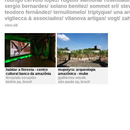
rodrigo cerviño lopez
rogelio salmona
rosenbau
sergio bernardes
solano benitez
sommet srl
ste
teodoro fernández
ternullomelo
triptyque
una ar
vigliecca & associados
vilanova artigas
vogt
zah
view all
habitar a floresta - centro
mupotyra: arqueologia
cultural banco da amazônia
amazônica - mube
fernando serapião
guilherme wisnik
belém pa
,
brazil
são paulo sp
,
brazil