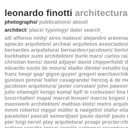
leonardo finotti
architectur
photographs
publications
about
architect
place
typology
date
search_
all
affonso reidy
aires mateus
alejandro aravena
apiacás arquitetos
archea
arquitetos associados
bernardes arquitetura
bernardes+jacobsen
berto
burkhalter sumi architekten
burle marx
carlos ra
christian kerez
david adjaye
david chipperfield
d
eduardo souto de moura
eladio dieste
estudio tu
franz heep
gap
gigon guyer
gregori warchavchi
gustavo penna
halter casagrande
herzog & de m
jacobsen arquitetura
javier corvalan
john pawso
julio vilamajó
kengo kuma
kpf
le corbusier
lina
lussi+halter
mapa
marcel breuer
marcio kogan
masswerk architekten
mathias klotz
metro arquit
mmm roberto
mpga
müller & naegelin
olafur eli
paratelier
pascali semerdjian
paulo david
paulo
pier luigi nervi
play arquitetura
proap
procter:rih