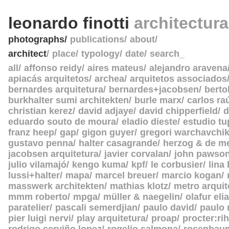
leonardo finotti
architectur
photographs
publications
about
architect
place
typology
date
search_
all
affonso reidy
aires mateus
alejandro aravena
apiacás arquitetos
archea
arquitetos associados
bernardes arquitetura
bernardes+jacobsen
berto
burkhalter sumi architekten
burle marx
carlos ra
christian kerez
david adjaye
david chipperfield
d
eduardo souto de moura
eladio dieste
estudio tu
franz heep
gap
gigon guyer
gregori warchavchi
gustavo penna
halter casagrande
herzog & de m
jacobsen arquitetura
javier corvalan
john pawso
julio vilamajó
kengo kuma
kpf
le corbusier
lina
lussi+halter
mapa
marcel breuer
marcio kogan
masswerk architekten
mathias klotz
metro arquit
mmm roberto
mpga
müller & naegelin
olafur eli
paratelier
pascali semerdjian
paulo david
paulo
pier luigi nervi
play arquitetura
proap
procter:rih