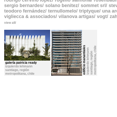
rodrigo cerviño lopez
rogelio salmona
rosenbau
sergio bernardes
solano benitez
sommet srl
ste
teodoro fernández
ternullomelo
triptyque
una ar
vigliecca & associados
vilanova artigas
vogt
zah
view all
edificio manantiales
chile
izquierdo lehmann
s
a
n
t
i
a
g
o
,
r
e
g
ó
n
m
e
t
r
o
p
o
l
i
t
a
n
,
i
a
galería patricia ready
izquierdo lehmann
santiago, región
metropolitana
,
chile