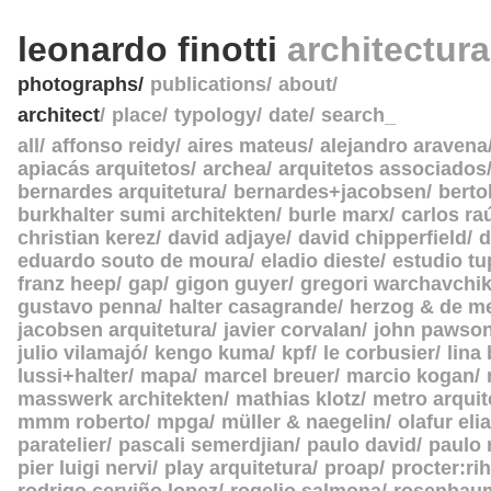
leonardo finotti
architectur
photographs
publications
about
architect
place
typology
date
search_
all
affonso reidy
aires mateus
alejandro aravena
apiacás arquitetos
archea
arquitetos associados
bernardes arquitetura
bernardes+jacobsen
berto
burkhalter sumi architekten
burle marx
carlos ra
christian kerez
david adjaye
david chipperfield
d
eduardo souto de moura
eladio dieste
estudio tu
franz heep
gap
gigon guyer
gregori warchavchi
gustavo penna
halter casagrande
herzog & de m
jacobsen arquitetura
javier corvalan
john pawso
julio vilamajó
kengo kuma
kpf
le corbusier
lina
lussi+halter
mapa
marcel breuer
marcio kogan
masswerk architekten
mathias klotz
metro arquit
mmm roberto
mpga
müller & naegelin
olafur eli
paratelier
pascali semerdjian
paulo david
paulo
pier luigi nervi
play arquitetura
proap
procter:rih