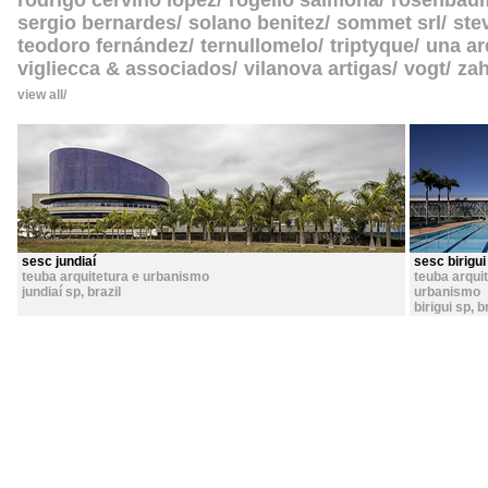
rodrigo cerviño lopez
rogelio salmona
rosenbau
sergio bernardes
solano benitez
sommet srl
ste
teodoro fernández
ternullomelo
triptyque
una ar
vigliecca & associados
vilanova artigas
vogt
zah
view all
sesc jundiaí
sesc birigui
teuba arquitetura e urbanismo
teuba arqui
jundiaí sp
,
brazil
urbanismo
birigui sp
,
b