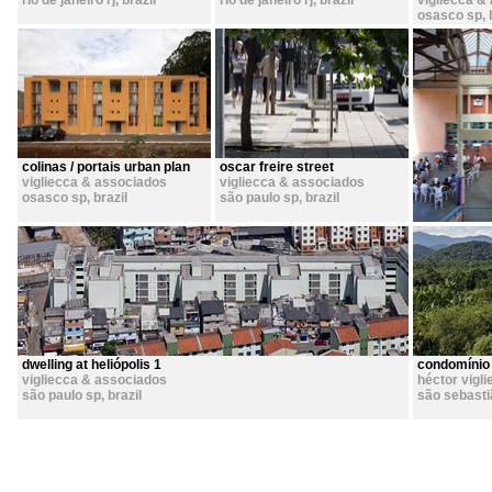
rio de janeiro rj
,
brazil
rio de janeiro rj
,
brazil
vigliecca &
osasco sp
,
colinas / portais urban plan
oscar freire street
vigliecca & associados
vigliecca & associados
osasco sp
,
brazil
são paulo sp
,
brazil
dwelling at heliópolis 1
condomínio n
vigliecca & associados
héctor vigl
são paulo sp
,
brazil
são sebasti