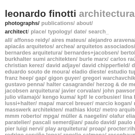
leonardo finotti
architectur
photographs
publications
about
architect
place
typology
date
search_
all
affonso reidy
aires mateus
alejandro aravena
apiacás arquitetos
archea
arquitetos associados
bernardes arquitetura
bernardes+jacobsen
berto
burkhalter sumi architekten
burle marx
carlos ra
christian kerez
david adjaye
david chipperfield
d
eduardo souto de moura
eladio dieste
estudio tu
franz heep
gap
gigon guyer
gregori warchavchi
gustavo penna
halter casagrande
herzog & de m
jacobsen arquitetura
javier corvalan
john pawso
julio vilamajó
kengo kuma
kpf
le corbusier
lina
lussi+halter
mapa
marcel breuer
marcio kogan
masswerk architekten
mathias klotz
metro arquit
mmm roberto
mpga
müller & naegelin
olafur eli
paratelier
pascali semerdjian
paulo david
paulo
pier luigi nervi
play arquitetura
proap
procter:rih