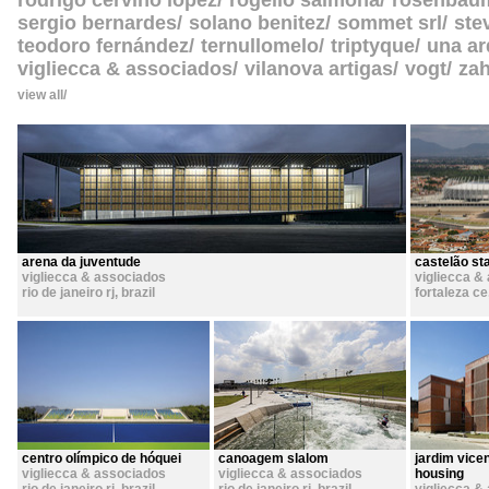
rodrigo cerviño lopez
rogelio salmona
rosenbau
sergio bernardes
solano benitez
sommet srl
ste
teodoro fernández
ternullomelo
triptyque
una ar
vigliecca & associados
vilanova artigas
vogt
zah
view all
arena da juventude
castelão st
vigliecca & associados
vigliecca &
rio de janeiro rj
,
brazil
fortaleza ce
centro olímpico de hóquei
canoagem slalom
jardim vicen
vigliecca & associados
vigliecca & associados
housing