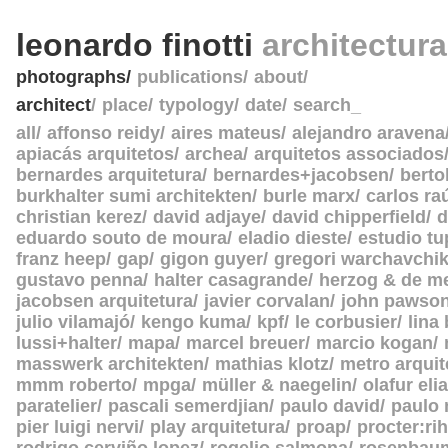
leonardo finotti
architectur
photographs
publications
about
architect
place
typology
date
search_
all
affonso reidy
aires mateus
alejandro aravena
apiacás arquitetos
archea
arquitetos associados
bernardes arquitetura
bernardes+jacobsen
berto
burkhalter sumi architekten
burle marx
carlos ra
christian kerez
david adjaye
david chipperfield
d
eduardo souto de moura
eladio dieste
estudio tu
franz heep
gap
gigon guyer
gregori warchavchi
gustavo penna
halter casagrande
herzog & de m
jacobsen arquitetura
javier corvalan
john pawso
julio vilamajó
kengo kuma
kpf
le corbusier
lina
lussi+halter
mapa
marcel breuer
marcio kogan
masswerk architekten
mathias klotz
metro arquit
mmm roberto
mpga
müller & naegelin
olafur eli
paratelier
pascali semerdjian
paulo david
paulo
pier luigi nervi
play arquitetura
proap
procter:rih