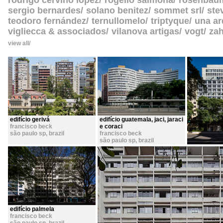
rodrigo cerviño lopez
rogelio salmona
rosenbau
sergio bernardes
solano benitez
sommet srl
ste
teodoro fernández
ternullomelo
triptyque
una ar
vigliecca & associados
vilanova artigas
vogt
zah
view all
edifício gerivá
edifício guatemala, jaci, jaraci
francisco beck
e coraci
são paulo sp
,
brazil
francisco beck
são paulo sp
,
brazil
edifício palmela
francisco beck