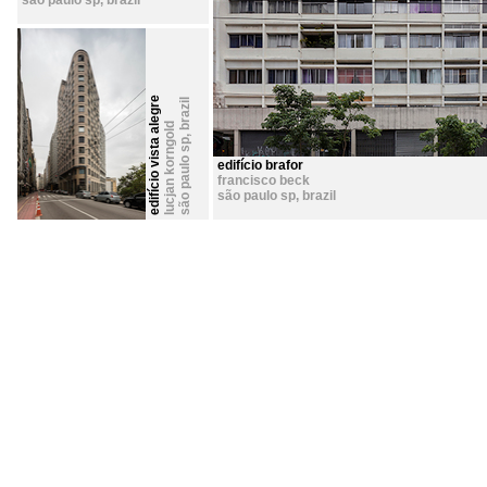
são paulo sp
,
brazil
edifício vista alegre
brazil
lucjan korngold
,
são paulo sp
edifício brafor
francisco beck
são paulo sp
,
brazil