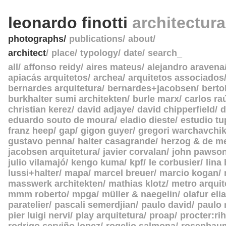
leonardo finotti
architectur
photographs
publications
about
architect
place
typology
date
search_
all
affonso reidy
aires mateus
alejandro aravena
apiacás arquitetos
archea
arquitetos associados
bernardes arquitetura
bernardes+jacobsen
berto
burkhalter sumi architekten
burle marx
carlos ra
christian kerez
david adjaye
david chipperfield
d
eduardo souto de moura
eladio dieste
estudio tu
franz heep
gap
gigon guyer
gregori warchavchi
gustavo penna
halter casagrande
herzog & de m
jacobsen arquitetura
javier corvalan
john pawso
julio vilamajó
kengo kuma
kpf
le corbusier
lina
lussi+halter
mapa
marcel breuer
marcio kogan
masswerk architekten
mathias klotz
metro arquit
mmm roberto
mpga
müller & naegelin
olafur eli
paratelier
pascali semerdjian
paulo david
paulo
pier luigi nervi
play arquitetura
proap
procter:rih