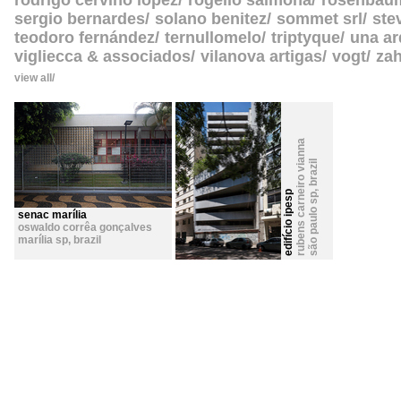
rodrigo cerviño lopez
rogelio salmona
rosenbau
sergio bernardes
solano benitez
sommet srl
ste
teodoro fernández
ternullomelo
triptyque
una ar
vigliecca & associados
vilanova artigas
vogt
zah
view all
rubens carneiro vianna
brazil
,
edifício ipesp
são paulo sp
senac marília
oswaldo corrêa gonçalves
marília sp
,
brazil