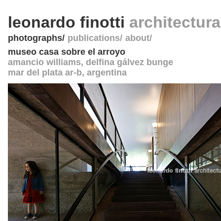
leonardo finotti
architectur
photographs
publications
about
museo casa sobre el arroyo
amancio williams, delfina gálvez bunge
mar del plata ar-b
,
argentina