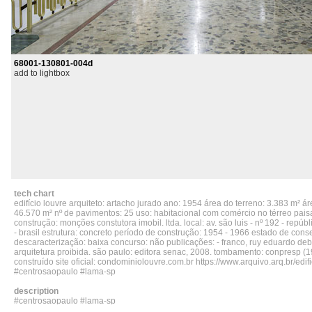
68001-130801-004d
add to lightbox
tech chart
edifício louvre arquiteto: artacho jurado ano: 1954 área do terreno: 3.383 m² ár
46.570 m² nº de pavimentos: 25 uso: habitacional com comércio no térreo pai
construção: monções constutora imobil. ltda. local: av. são luis - nº 192 - repúbl
- brasil estrutura: concreto período de construção: 1954 - 1966 estado de con
descaracterização: baixa concurso: não publicações: - franco, ruy eduardo deb
arquitetura proibida. são paulo: editora senac, 2008. tombamento: conpresp (1
construído site oficial: condominiolouvre.com.br https://www.arquivo.arq.br/edif
#centrosaopaulo #lama-sp
description
#centrosaopaulo #lama-sp