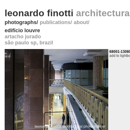
leonardo finotti
architectur
photographs
publications
about
edifício louvre
artacho jurado
são paulo sp
,
brazil
68001-1308
add to lightb