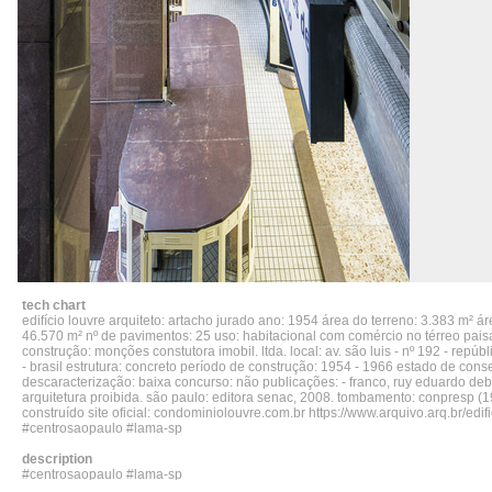
tech chart
edifício louvre arquiteto: artacho jurado ano: 1954 área do terreno: 3.383 m² ár
46.570 m² nº de pavimentos: 25 uso: habitacional com comércio no térreo pai
construção: monções constutora imobil. ltda. local: av. são luis - nº 192 - repúbl
- brasil estrutura: concreto período de construção: 1954 - 1966 estado de con
descaracterização: baixa concurso: não publicações: - franco, ruy eduardo deb
arquitetura proibida. são paulo: editora senac, 2008. tombamento: conpresp (1
construído site oficial: condominiolouvre.com.br https://www.arquivo.arq.br/edif
#centrosaopaulo #lama-sp
description
#centrosaopaulo #lama-sp