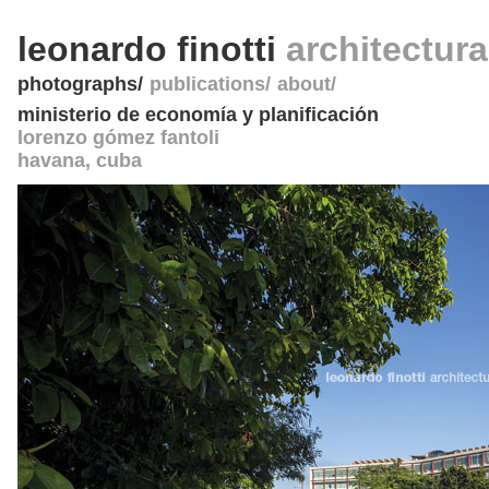
leonardo finotti
architectur
photographs
publications
about
ministerio de economía y planificación
lorenzo gómez fantoli
havana
,
cuba