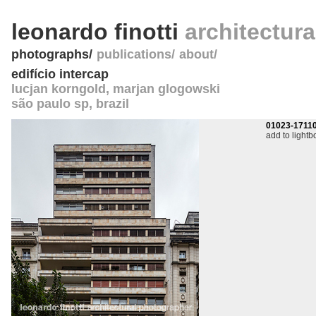
leonardo finotti
architectur
photographs
publications
about
edifício intercap
lucjan korngold, marjan glogowski
são paulo sp
,
brazil
01023-1711
add to lightb