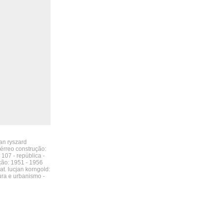
jan ryszard
érreo construção:
 107 - república -
ução: 1951 - 1956
t. lucjan korngold:
tura e urbanismo -