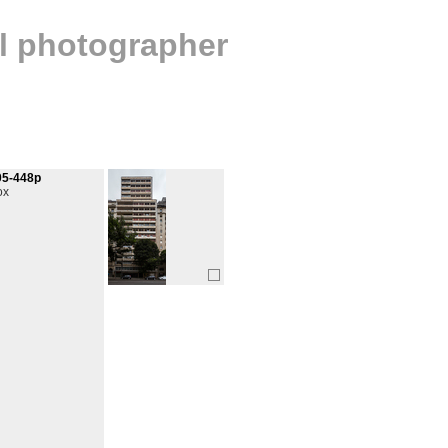
al photographer
05-448p
ox