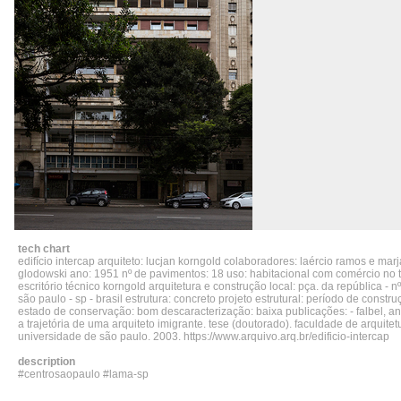
tech chart
edifício intercap arquiteto: lucjan korngold colaboradores: laércio ramos e mar
glodowski ano: 1951 nº de pavimentos: 18 uso: habitacional com comércio no t
escritório técnico korngold arquitetura e construção local: pça. da república - nº
são paulo - sp - brasil estrutura: concreto projeto estrutural: período de constr
estado de conservação: bom descaracterização: baixa publicações: - falbel, ana
a trajetória de uma arquiteto imigrante. tese (doutorado). faculdade de arquite
universidade de são paulo. 2003. https://www.arquivo.arq.br/edificio-intercap
description
#centrosaopaulo #
lama
-sp